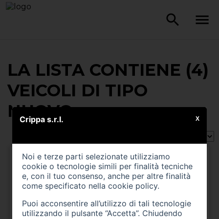
LA LISTA CONTIENE (4)
VEICOLI DI TIPO
NUOVO
Crippa s.r.l.
X
Ordina per:
Noi e terze parti selezionate utilizziamo
cookie o tecnologie simili per finalità tecniche
e, con il tuo consenso, anche per altre finalità
come specificato nella
cookie policy
.
Puoi acconsentire all’utilizzo di tali tecnologie
utilizzando il pulsante “Accetta”. Chiudendo