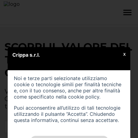
SCOPRI IL VALORE DEL
Crippa s.r.l.
X
TUO USATO CON
CRIPPA SRL
Noi e terze parti selezionate utilizziamo
cookie o tecnologie simili per finalità tecniche
e, con il tuo consenso, anche per altre finalità
Valuta gratuitamente il tuo usato da
come specificato nella
cookie policy
.
Crippa Srl e ricevi una stima precisa e
trasparente del valore del tuo veicolo
Puoi acconsentire all’utilizzo di tali tecnologie
utilizzando il pulsante “Accetta”. Chiudendo
questa informativa, continui senza accettare.