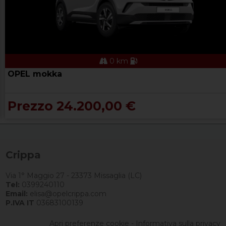
0 km
OPEL mokka
Prezzo 24.200,00 €
Crippa
Via 1° Maggio 27 - 23373 Missaglia (LC)
Tel:
0399240110
Email:
elisa@opelcrippa.com
P.IVA IT
03683100139
Apri preferenze cookie
-
Informativa sulla privacy