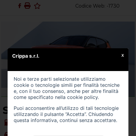
Codice Web: -1730
Crippa s.r.l.
X
Noi e terze parti selezionate utilizziamo
cookie o tecnologie simili per finalità tecniche
e, con il tuo consenso, anche per altre finalità
come specificato nella
cookie policy
.
SU QUEST'AUTO
Puoi acconsentire all’utilizzo di tali tecnologie
utilizzando il pulsante “Accetta”. Chiudendo
questa informativa, continui senza accettare.
Alimentazione -
Benzina
Carrozzeria -
monovolume