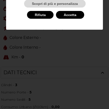
Scopri di più e personalizza
Cilindrata (cc) -
1199
Rifiuta
Accetta
Cambio -
Automatico
6
Potenza CV (kW) -
101 (74)
Colore Esterno -
Colore Interno -
Km -
0
DATI TECNICI
Cilindri -
3
Numero Porte -
5
Numero Sedili -
5
Consumo Urbano (l/100km) -
0,00